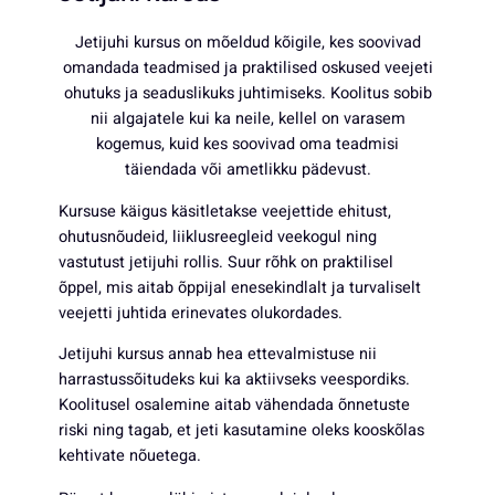
Jetijuhi kursus on mõeldud kõigile, kes soovivad
omandada teadmised ja praktilised oskused veejeti
ohutuks ja seaduslikuks juhtimiseks. Koolitus sobib
nii algajatele kui ka neile, kellel on varasem
kogemus, kuid kes soovivad oma teadmisi
täiendada või ametlikku pädevust.
Kursuse käigus käsitletakse veejettide ehitust,
ohutusnõudeid, liiklusreegleid veekogul ning
vastutust jetijuhi rollis. Suur rõhk on praktilisel
õppel, mis aitab õppijal enesekindlalt ja turvaliselt
veejetti juhtida erinevates olukordades.
Jetijuhi kursus annab hea ettevalmistuse nii
harrastussõitudeks kui ka aktiivseks veespordiks.
Koolitusel osalemine aitab vähendada õnnetuste
riski ning tagab, et jeti kasutamine oleks kooskõlas
kehtivate nõuetega.