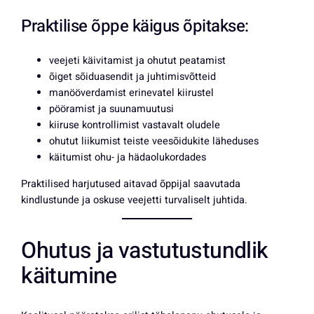
Praktilise õppe käigus õpitakse:
veejeti käivitamist ja ohutut peatamist
õiget sõiduasendit ja juhtimisvõtteid
manööverdamist erinevatel kiirustel
pööramist ja suunamuutusi
kiiruse kontrollimist vastavalt oludele
ohutut liikumist teiste veesõidukite läheduses
käitumist ohu- ja hädaolukordades
Praktilised harjutused aitavad õppijal saavutada
kindlustunde ja oskuse veejetti turvaliselt juhtida.
Ohutus ja vastutustundlik
käitumine