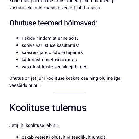
Koolitusel pööratakse erilist tähelepanu ohutusele ja
vastutusele, mis kaasneb veejeti juhtimisega.
Ohutuse teemad hõlmavad:
riskide hindamist enne sõitu
sobiva varustuse kasutamist
kaasreisijate ohutuse tagamist
käitumist õnnetusolukorras
vastutust teiste veeliiklejate ees
Ohutus on jetijuhi koolituse keskne osa ning oluline iga
veesõidu puhul.
Koolituse tulemus
Jetijuhi koolituse läbinu:
oskab veejetti ohutult ja teadlikult juhtida