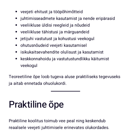
veejeti ehitust ja tööpõhimõtteid
juhtimisseadmete kasutamist ja nende eripärasid
veeliikluse üldisi reegleid ja nõudeid
veeliikluse tähistusi ja märguandeid
jetijuhi vastutust ja kohustusi veekogul
ohutusnõudeid veejeti kasutamisel
isikukaitsevahendite olulisust ja kasutamist
keskkonnahoidu ja vastutustundlikku käitumist
veekogul
Teoreetiline õpe loob tugeva aluse praktiliseks tegevuseks
ja aitab ennetada ohuolukordi.
Praktiline õpe
Praktiline koolitus toimub vee peal ning keskendub
reaalsele veejeti juhtimisele erinevates olukordades.