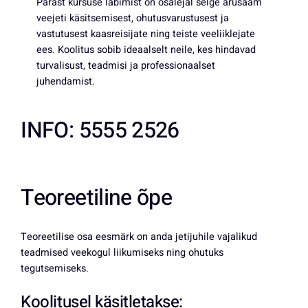
Pärast kursuse läbimist on osalejal selge arusaam
veejeti käsitsemisest, ohutusvarustusest ja
vastutusest kaasreisijate ning teiste veeliiklejate
ees. Koolitus sobib ideaalselt neile, kes hindavad
turvalisust, teadmisi ja professionaalset
juhendamist.
INFO: 5555 2526
Teoreetiline õpe
Teoreetilise osa eesmärk on anda jetijuhile vajalikud
teadmised veekogul liikumiseks ning ohutuks
tegutsemiseks.
Koolitusel käsitletakse: